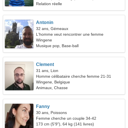
Relation réelle
Antonin
32 ans, Gémeaux
L'homme veut rencontrer une femme
Wingene
Musique pop, Base-ball
Clement
31 ans, Lion
Homme célibataire cherche femme 21-31
Wingene, Belgique
Animaux, Chasse
Fanny
30 ans, Poissons
Femme cherche un couple 34-42
173 cm (5'9"), 64 kg (141 livres)