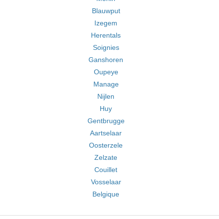
Blauwput
Izegem
Herentals
Soignies
Ganshoren
Oupeye
Manage
Nijlen
Huy
Gentbrugge
Aartselaar
Oosterzele
Zelzate
Couillet
Vosselaar
Belgique