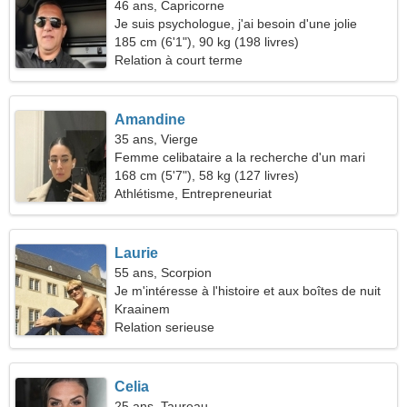
46 ans, Capricorne
Je suis psychologue, j'ai besoin d'une jolie
femme
185 cm (6'1"), 90 kg (198 livres)
Relation à court terme
Amandine
35 ans, Vierge
Femme celibataire a la recherche d'un mari
168 cm (5'7"), 58 kg (127 livres)
Athlétisme, Entrepreneuriat
Laurie
55 ans, Scorpion
Je m'intéresse à l'histoire et aux boîtes de nuit
Kraainem
Relation serieuse
Celia
25 ans, Taureau