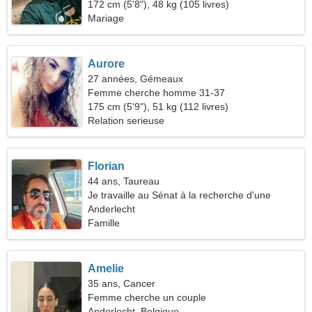
172 cm (5'8"), 48 kg (105 livres)
Mariage
Aurore
27 années, Gémeaux
Femme cherche homme 31-37
175 cm (5'9"), 51 kg (112 livres)
Relation serieuse
Florian
44 ans, Taureau
Je travaille au Sénat à la recherche d'une
femme qualifiée
Anderlecht
Famille
Amelie
35 ans, Cancer
Femme cherche un couple
Anderlecht, Belgique