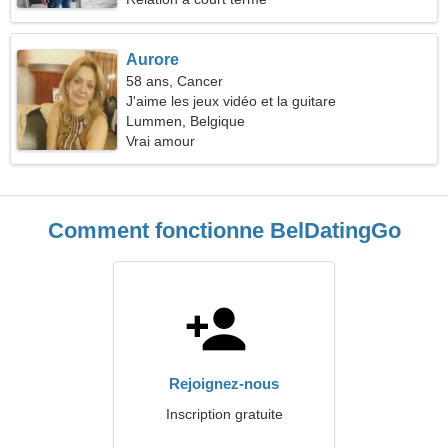
Aurore
58 ans, Cancer
J'aime les jeux vidéo et la guitare
Lummen, Belgique
Vrai amour
Comment fonctionne BelDatingGo
Rejoignez-nous
Inscription gratuite