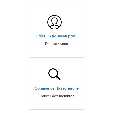
Créer un nouveau profil
Décrivez-vous
Commencer la recherche
Trouver des membres