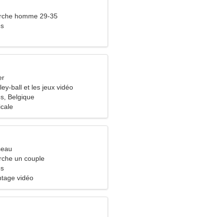
rche homme 29-35
es
er
ley-ball et les jeux vidéo
s, Belgique
icale
seau
che un couple
es
ntage vidéo