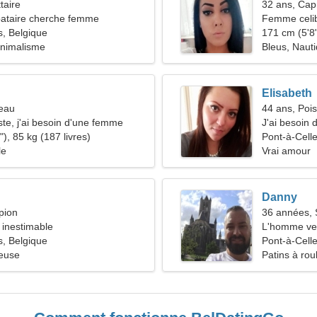
taire
32 ans, Cap
ataire cherche femme
Femme celib
s, Belgique
171 cm (5'8"
inimalisme
Bleus, Naut
Elisabeth
reau
44 ans, Poi
ste, j'ai besoin d'une femme
J'ai besoin
), 85 kg (187 livres)
famille
Pont-à-Cell
le
Vrai amour
Danny
pion
36 années, 
inestimable
L'homme ve
s, Belgique
Pont-à-Celle
ieuse
Patins à roul