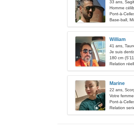
33 ans, Sagit
Homme célib
Pont-à-Celle
Base-ball, M
William
41 ans, Tau
Je suis denti
sincère
180 cm (5'11"
Relation réel
Marine
22 ans, Scor
Votre femme 
Pont-à-Celle
Relation ser