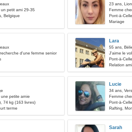
meaux
23 ans, Lion
 un petit ami 29-35
Femme che
s, Belgique
Pont-à-Cell
Mariage
Lara
meaux
55 ans, Béli
recherche d'une femme senior
J'aime le vol
s
Pont-à-Celle
Relation am
Lucie
ge
34 ans, Ver
une petite amie
Femme cher
, 74 kg (163 livres)
Pont-à-Cell
ourt terme
Rafting, Mo
Sarah