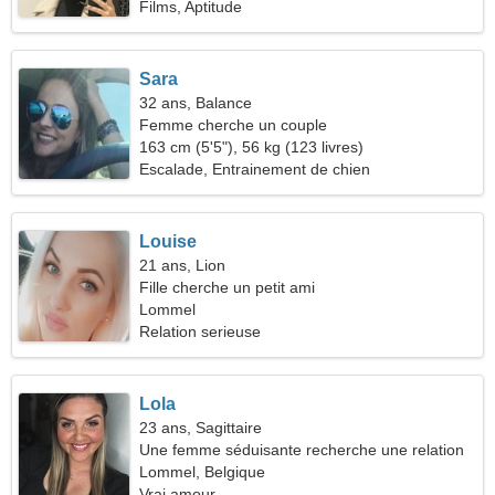
Films, Aptitude
Sara
32 ans, Balance
Femme cherche un couple
163 cm (5'5"), 56 kg (123 livres)
Escalade, Entrainement de chien
Louise
21 ans, Lion
Fille cherche un petit ami
Lommel
Relation serieuse
Lola
23 ans, Sagittaire
Une femme séduisante recherche une relation
amoureuse
Lommel, Belgique
Vrai amour