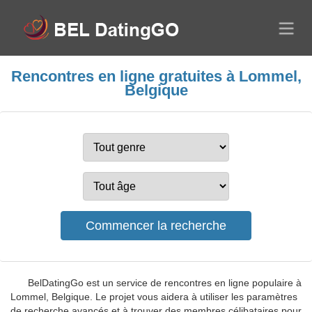
Rencontres en ligne gratuites à Lommel,
Belgique
BelDatingGo est un service de rencontres en ligne populaire à
Lommel, Belgique. Le projet vous aidera à utiliser les paramètres
de recherche avancés et à trouver des membres célibataires pour