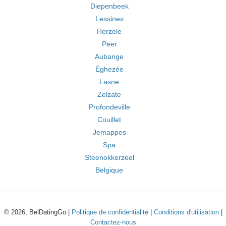
Diepenbeek
Lessines
Herzele
Peer
Aubange
Éghezée
Lasne
Zelzate
Profondeville
Couillet
Jemappes
Spa
Steenokkerzeel
Belgique
© 2026, BelDatingGo |
Politique de confidentialité
|
Conditions d'utilisation
|
Contactez-nous