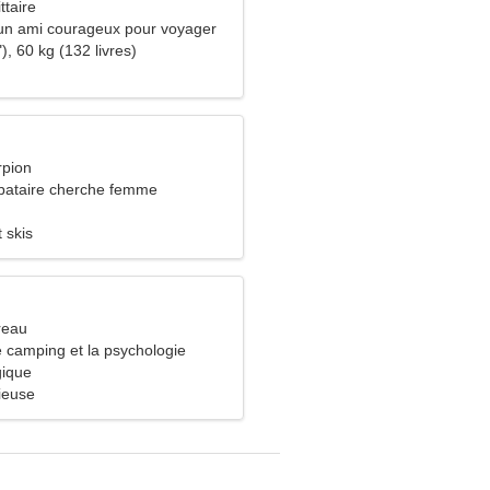
ttaire
un ami courageux pour voyager
), 60 kg (132 livres)
rpion
bataire cherche femme
 skis
reau
e camping et la psychologie
gique
ieuse