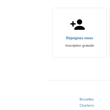
Rejoignez-nous
Inscription gratuite
Bruxelles
Charleroi