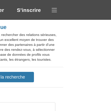
er
S’inscrire
que
à rechercher des relations sérieuses,
t un excellent moyen de trouver des
onner des partenaires à partir d'une
re des rendez-vous, à sélectionner
 base de données de profils vous
nts, les étrangers, les touristes.