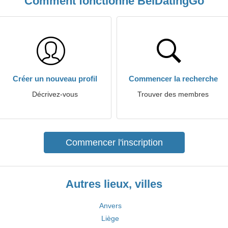
Comment fonctionne BelDatingGo
Créer un nouveau profil
Commencer la recherche
Décrivez-vous
Trouver des membres
Commencer l'inscription
Autres lieux, villes
Anvers
Liège