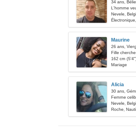
34 ans, Bélie
L'homme veu
Nevele, Belg
Électroniqu
Maurine
26 ans, Vier
Fille cherche
162 cm (5'4")
Mariage
Alicia
30 ans, Gé
Femme celiba
Nevele, Belg
Roche, Naut