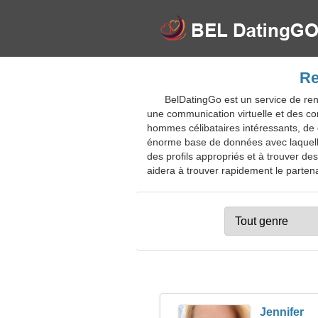
Re
BelDatingGo est un service de renc
une communication virtuelle et des co
hommes célibataires intéressants, de d
énorme base de données avec laquelle 
des profils appropriés et à trouver de
aidera à trouver rapidement le partenai
Jennifer