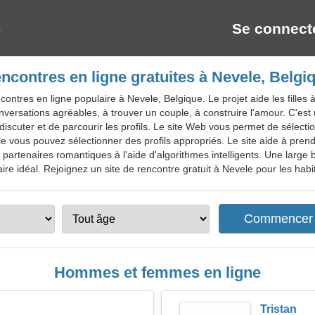
Se connect
ncontres en ligne gratuites à Nevele, Belgi
ontres en ligne populaire à Nevele, Belgique. Le projet aide les filles 
nversations agréables, à trouver un couple, à construire l'amour. C'es
iscuter et de parcourir les profils. Le site Web vous permet de sélecti
vous pouvez sélectionner des profils appropriés. Le site aide à prend
s partenaires romantiques à l'aide d'algorithmes intelligents. Une large
re idéal. Rejoignez un site de rencontre gratuit à Nevele pour les habita
Hommes et femmes en ligne
Tristan