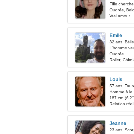
Fille cherche
Ougrée, Bel
Vrai amour
Emile
32 ans, Bélie
L'homme veu
Ougrée
Roller, Chimi
Louis
57 ans, Tau
Homme à la 
49-54
187 cm (6'2")
Relation réel
Jeanne
23 ans, Scor