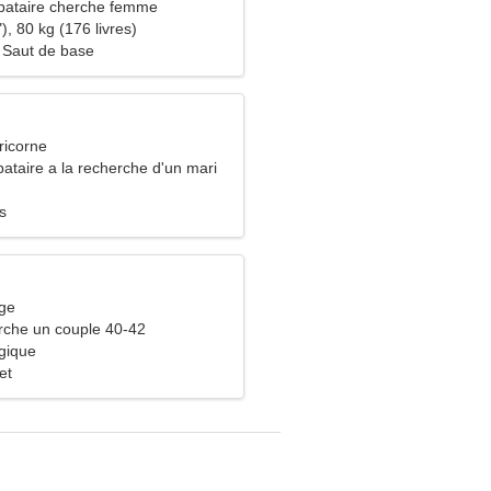
bataire cherche femme
), 80 kg (176 livres)
 Saut de base
ricorne
ataire a la recherche d'un mari
s
rge
che un couple 40-42
gique
et