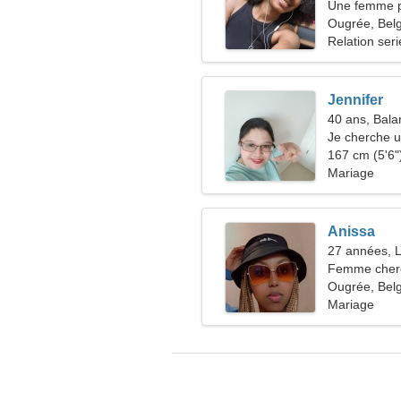
Une femme p
véritable am
Ougrée, Bel
Relation ser
Jennifer
40 ans, Bala
Je cherche u
s'amuser
167 cm (5'6")
Mariage
Anissa
27 années, L
Femme che
Ougrée, Bel
Mariage