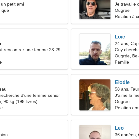
 un petit ami
Je travaille
gique
d'une femme
Ougrée
Relation à c
Loic
r
24 ans, Cap
t rencontrer une femme 23-29
Guy cherche
Ougrée, Bel
e
Famille
Elodie
reau
58 ans, Tau
recherche d'une femme senior
J'aime la m
, 90 kg (198 livres)
plein air
Ougrée
le
Relation am
Leo
pion
36 années,