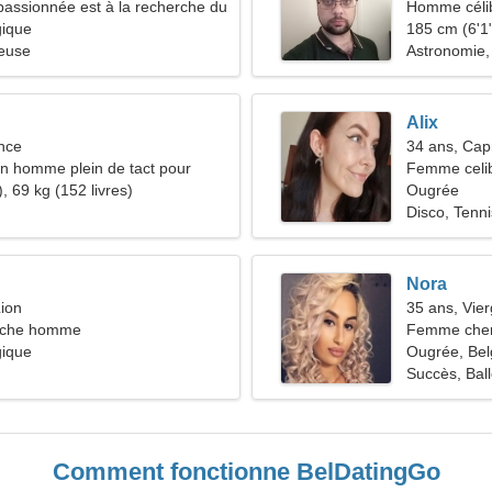
assionnée est à la recherche du
Homme céli
our
gique
185 cm (6'1"
ieuse
Astronomie,
Alix
nce
34 ans, Cap
n homme plein de tact pour
Femme celib
, 69 kg (152 livres)
Ougrée
Disco, Tenni
Nora
ion
35 ans, Vie
rche homme
Femme cher
gique
Ougrée, Bel
Succès, Ball
Comment fonctionne BelDatingGo