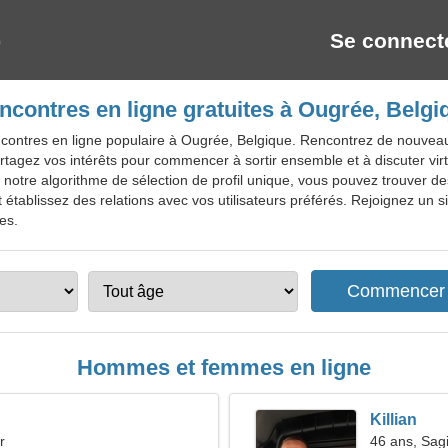
Se connect
ncontres en ligne gratuites à Ougrée, Belgi
contres en ligne populaire à Ougrée, Belgique. Rencontrez de nouveaux 
rtagez vos intérêts pour commencer à sortir ensemble et à discuter vir
à notre algorithme de sélection de profil unique, vous pouvez trouver d
établissez des relations avec vos utilisateurs préférés. Rejoignez un s
tes.
Hommes et femmes en ligne
Killian
r
46 ans, Sagi