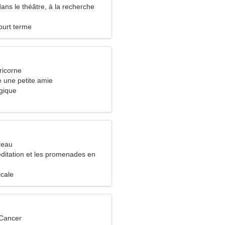
 dans le théâtre, à la recherche
 sincère
ourt terme
ricorne
 une petite amie
gique
reau
éditation et les promenades en
icale
 Cancer