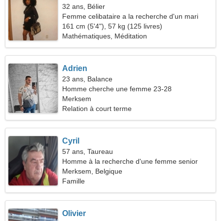
32 ans, Bélier
Femme celibataire a la recherche d'un mari
161 cm (5'4"), 57 kg (125 livres)
Mathématiques, Méditation
Adrien
23 ans, Balance
Homme cherche une femme 23-28
Merksem
Relation à court terme
Cyril
57 ans, Taureau
Homme à la recherche d'une femme senior
Merksem, Belgique
Famille
Olivier