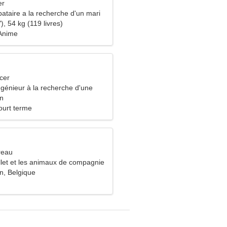
er
ataire a la recherche d'un mari
), 54 kg (119 livres)
 Anime
cer
ngénieur à la recherche d'une
n
ourt terme
reau
llet et les animaux de compagnie
n, Belgique