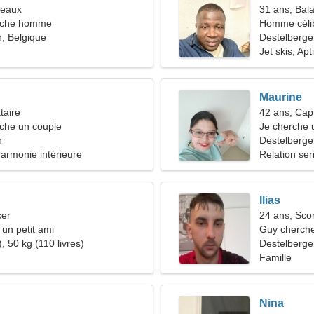
meaux
31 ans, Bal
rche homme
Homme céli
, Belgique
Destelberge
Jet skis, Apt
Maurine
taire
42 ans, Cap
he un couple
Je cherche 
n
Destelberge
Harmonie intérieure
Relation ser
Ilias
cer
24 ans, Sco
 un petit ami
Guy cherche
, 50 kg (110 livres)
Destelberge
Famille
Nina