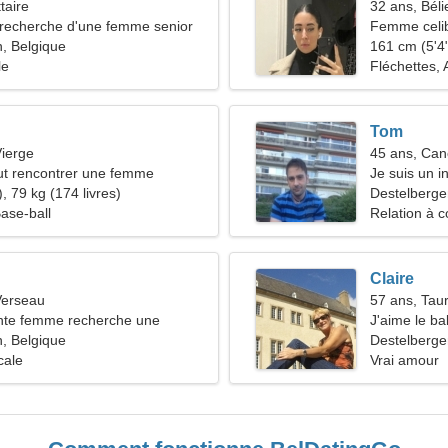
taire
32 ans, Béli
recherche d'une femme senior
Femme celib
, Belgique
33-41
161 cm (5'4"
le
Fléchettes,
Tom
ierge
45 ans, Can
t rencontrer une femme
Je suis un i
, 79 kg (174 livres)
belle femme
Destelberge
Base-ball
Relation à c
Claire
Verseau
57 ans, Tau
te femme recherche une
J'aime le ba
euse
, Belgique
Destelberge
cale
Vrai amour