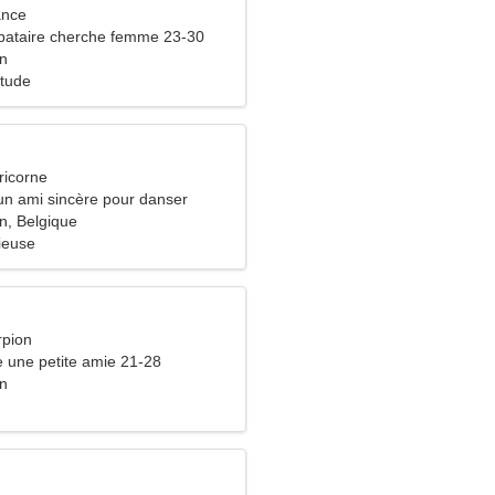
ance
bataire cherche femme 23-30
n
itude
ricorne
un ami sincère pour danser
n, Belgique
ieuse
rpion
 une petite amie 21-28
n