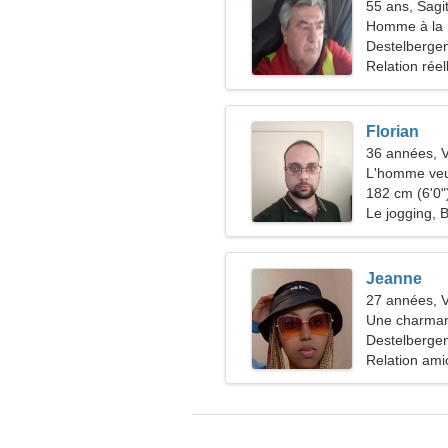
55 ans, Sagit
Homme à la 
43-53
Destelbergen
Relation réel
Florian
36 années, V
L'homme veu
182 cm (6'0")
Le jogging, 
Jeanne
27 années, 
Une charman
relation séri
Destelbergen
Relation ami