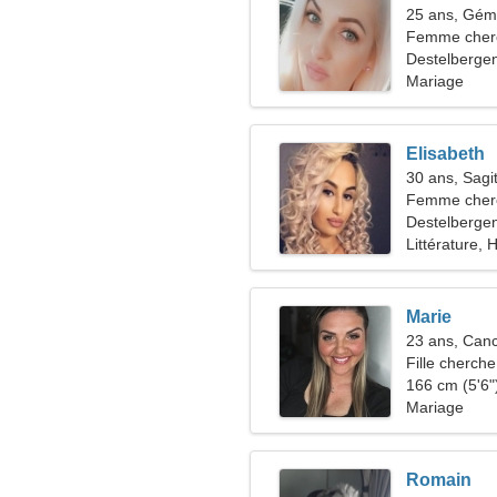
25 ans, Gé
Femme che
Destelbergen
Mariage
Elisabeth
30 ans, Sagit
Femme cherc
Destelberge
Littérature, 
Marie
23 ans, Can
Fille cherche
166 cm (5'6")
Mariage
Romain