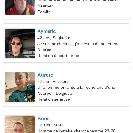
Homme à la recherche d'une femme senior
Neerpelt
Famille
Aymeric
42 ans, Sagittaire
Je suis productrice, j'ai besoin d'une femme
exceptionnelle
Neerpelt
Relation à court terme
Aurore
22 ans, Poissons
Une femme brillante à la recherche d'une
relation sérieuse
Neerpelt, Belgique
Relation serieuse
Boris
32 ans, Bélier
Homme célibataire cherche femme 23-28